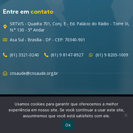
Entre em
contato
SRTV/S - Quadra 701, Conj. E - Ed. Palácio do Rádio - Torre III,
N.° 130 - 5° Andar
Asa Sul - Brasília - DF - CEP: 70340-901
(61) 3321-0240
(61) 9 8147-8927
(61) 9 8205-1009
cnsaude@cnsaude.org.br
© 2023 CNSaúde – Direitos Reservados
Usamos cookies para garantir que oferecemos a melhor
experiência em nosso site. Se você continuar a usar este site,
assumiremos que você está satisfeito com ele.
Ok