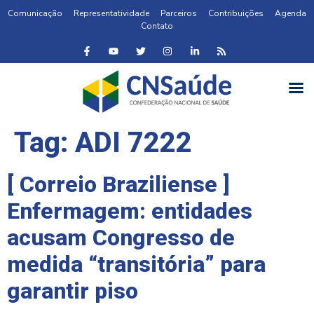
Comunicação
Representatividade
Parceiros
Contribuições
Agenda
Contato
Tag:
ADI 7222
[ Correio Braziliense ]
Enfermagem: entidades
acusam Congresso de
medida “transitória” para
garantir piso