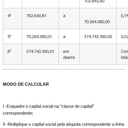
702.643,80
4ª
702.643,81
a
0,1
70.264.380,00
5ª
70.264.380,01
a
374.743.360,00
0,0
6ª
374.743.360,01
em
Con
diante
Má
MODO DE CALCULAR
I -Enquadre o capital social na “classe de capital”
correspondente;
II -Multiplique o capital social pela alíquota correspondente a linha