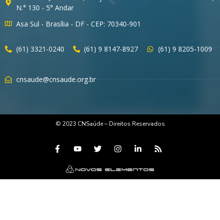
N.° 130 - 5° Andar
Asa Sul - Brasília - DF - CEP: 70340-901
(61) 3321-0240
(61) 9 8147-8927
(61) 9 8205-1009
cnsaude@cnsaude.org.br
© 2023 CNSaúde – Direitos Reservados