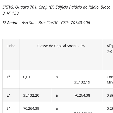
SRTVS, Quadra 701, Conj. “E”, Edificio Palácio do Rádio, Bloco
3, Nº 130
5º Andar – Asa Sul – Brasília/DF CEP: 70340-906
Linha
Classe de Capital Social – R$
Alí
(%)
1ª
0,01
a
Con
35.132,19
Mín
2ª
35.132,20
a
70.264,38
0,8
3ª
70.264,39
a
0,2