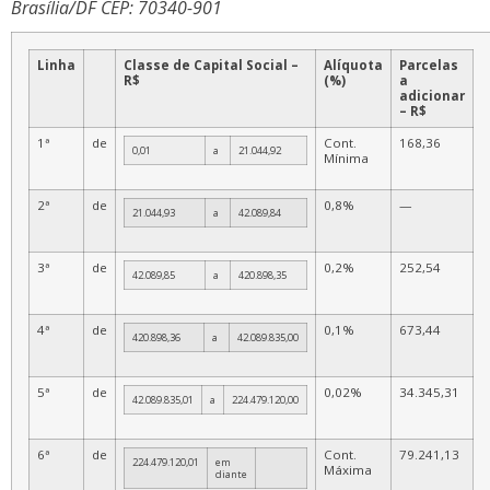
Brasília/DF CEP: 70340-901
Linha
Classe de Capital Social –
Alíquota
Parcelas
R$
(%)
a
adicionar
– R$
1ª
de
Cont.
168,36
0,01
a
21.044,92
Mínima
2ª
de
0,8%
—
21.044,93
a
42.089,84
3ª
de
0,2%
252,54
42.089,85
a
420.898,35
4ª
de
0,1%
673,44
420.898,36
a
42.089.835,00
5ª
de
0,02%
34.345,31
42.089.835,01
a
224.479.120,00
6ª
de
Cont.
79.241,13
224.479.120,01
em
Máxima
diante