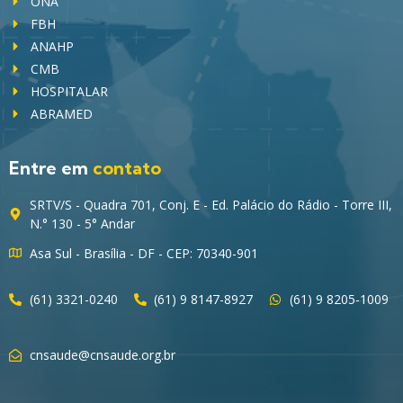
ONA
FBH
ANAHP
CMB
HOSPITALAR
ABRAMED
Entre em
contato
SRTV/S - Quadra 701, Conj. E - Ed. Palácio do Rádio - Torre III,
N.° 130 - 5° Andar
Asa Sul - Brasília - DF - CEP: 70340-901
(61) 3321-0240
(61) 9 8147-8927
(61) 9 8205-1009
cnsaude@cnsaude.org.br