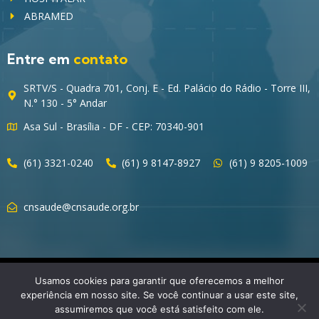
ABRAMED
Entre em
contato
SRTV/S - Quadra 701, Conj. E - Ed. Palácio do Rádio - Torre III,
N.° 130 - 5° Andar
Asa Sul - Brasília - DF - CEP: 70340-901
(61) 3321-0240
(61) 9 8147-8927
(61) 9 8205-1009
cnsaude@cnsaude.org.br
© 2023 CNSaúde – Direitos Reservados
Usamos cookies para garantir que oferecemos a melhor
experiência em nosso site. Se você continuar a usar este site,
assumiremos que você está satisfeito com ele.