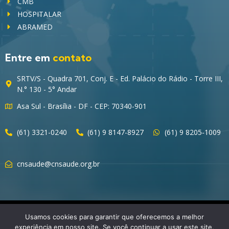
CMB
HOSPITALAR
ABRAMED
Entre em
contato
SRTV/S - Quadra 701, Conj. E - Ed. Palácio do Rádio - Torre III,
N.° 130 - 5° Andar
Asa Sul - Brasília - DF - CEP: 70340-901
(61) 3321-0240
(61) 9 8147-8927
(61) 9 8205-1009
cnsaude@cnsaude.org.br
© 2023 CNSaúde – Direitos Reservados
Usamos cookies para garantir que oferecemos a melhor
experiência em nosso site. Se você continuar a usar este site,