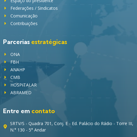
Espaço do presidente
Federações / Sindicatos
Comunicação
Contribuições
Parcerias
estratégicas
ONA
FBH
ANAHP
CMB
HOSPITALAR
ABRAMED
Entre em
contato
SRTV/S - Quadra 701, Conj. E - Ed. Palácio do Rádio - Torre III,
N.° 130 - 5° Andar