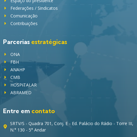
Espaço do presidente
Federações / Sindicatos
Comunicação
Contribuições
Parcerias
estratégicas
ONA
FBH
ANAHP
CMB
HOSPITALAR
ABRAMED
Entre em
contato
SRTV/S - Quadra 701, Conj. E - Ed. Palácio do Rádio - Torre III,
N.° 130 - 5° Andar