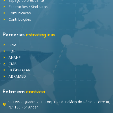
Espaço do presidente
Federações / Sindicatos
Comunicação
Contribuições
Parcerias
estratégicas
ONA
FBH
ANAHP
CMB
HOSPITALAR
ABRAMED
Entre em
contato
SRTV/S - Quadra 701, Conj. E - Ed. Palácio do Rádio - Torre III,
N.° 130 - 5° Andar