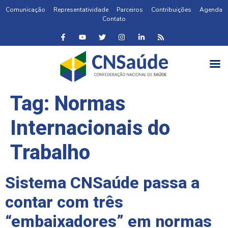
Comunicação
Representatividade
Parceiros
Contribuições
Agenda
Contato
Tag:
Normas
Internacionais do
Trabalho
Sistema CNSaúde passa a
contar com três
“embaixadores” em normas