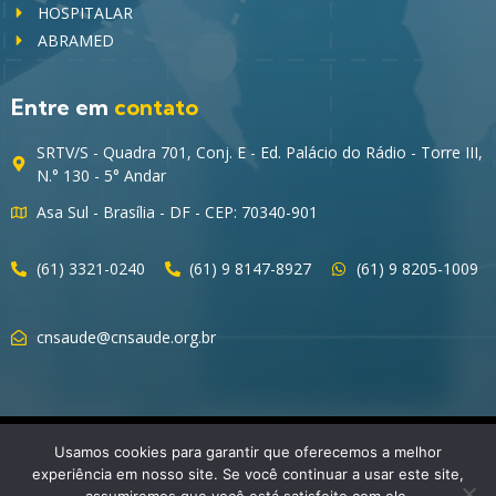
HOSPITALAR
ABRAMED
Entre em
contato
SRTV/S - Quadra 701, Conj. E - Ed. Palácio do Rádio - Torre III,
N.° 130 - 5° Andar
Asa Sul - Brasília - DF - CEP: 70340-901
(61) 3321-0240
(61) 9 8147-8927
(61) 9 8205-1009
cnsaude@cnsaude.org.br
© 2023 CNSaúde – Direitos Reservados
Usamos cookies para garantir que oferecemos a melhor
experiência em nosso site. Se você continuar a usar este site,