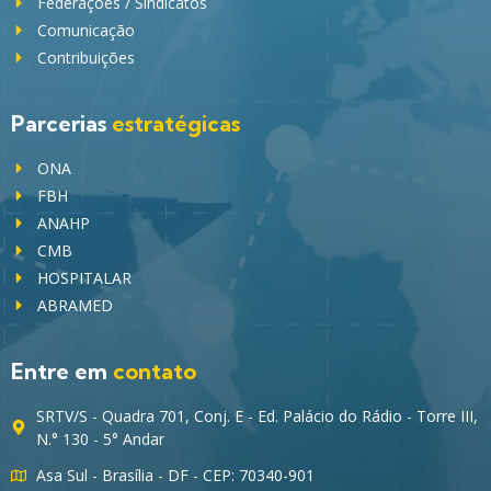
Federações / Sindicatos
Comunicação
Contribuições
Parcerias
estratégicas
ONA
FBH
ANAHP
CMB
HOSPITALAR
ABRAMED
Entre em
contato
SRTV/S - Quadra 701, Conj. E - Ed. Palácio do Rádio - Torre III,
N.° 130 - 5° Andar
Asa Sul - Brasília - DF - CEP: 70340-901