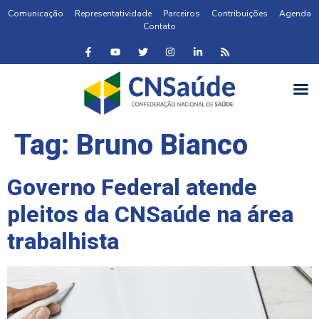
Comunicação
Representatividade
Parceiros
Contribuições
Agenda
Contato
Tag:
Bruno Bianco
Governo Federal atende
pleitos da CNSaúde na área
trabalhista