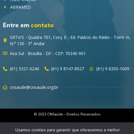
ABRAMED
Entre em
contato
SRTV/S - Quadra 701, Conj. E - Ed. Palácio do Rádio - Torre III,
N.° 130 - 5° Andar
Asa Sul - Brasília - DF - CEP: 70340-901
(61) 3321-0240
(61) 9 8147-8927
(61) 9 8205-1009
cnsaude@cnsaude.org.br
© 2023 CNSaúde – Direitos Reservados
Usamos cookies para garantir que oferecemos a melhor